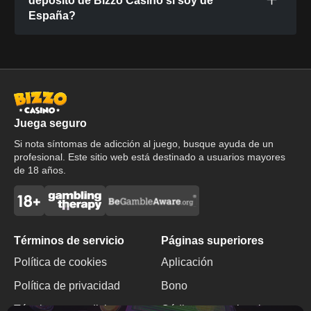
depósito de Bizzo Casino si soy de
España?
Juega seguro
Si nota síntomas de adicción al juego, busque ayuda de un
profesional. Este sitio web está destinado a usuarios mayores
de 18 años.
Términos de servicio
Páginas superiores
Política de cookies
Aplicación
Política de privacidad
Bono
Términos y condiciones
Código promocional