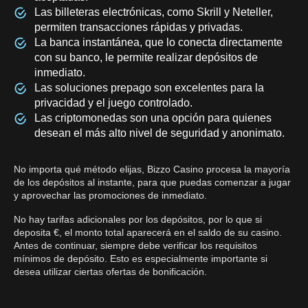
Las billeteras electrónicas, como Skrill y Neteller,
permiten transacciones rápidas y privadas.
La banca instantánea, que lo conecta directamente
con su banco, le permite realizar depósitos de
inmediato.
Las soluciones prepago son excelentes para la
privacidad y el juego controlado.
Las criptomonedas son una opción para quienes
desean el más alto nivel de seguridad y anonimato.
No importa qué método elijas, Bizzo Casino procesa la mayoría
de los depósitos al instante, para que puedas comenzar a jugar
y aprovechar las promociones de inmediato.
No hay tarifas adicionales por los depósitos, por lo que si
deposita €, el monto total aparecerá en el saldo de su casino.
Antes de continuar, siempre debe verificar los requisitos
mínimos de depósito. Esto es especialmente importante si
desea utilizar ciertas ofertas de bonificación.