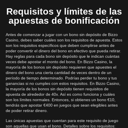
Requisitos y límites de las
apuestas de bonificación
Antes de comenzar a jugar con un bono sin depósito de Bizzo
Casino, debes saber cuáles son los requisitos de apuesta. Estos
son los requisitos específicos que deben cumplirse antes de
poder convertir el dinero del bono en efectivo que pueda retirar.
Hay reglas para cada bono sin depósito que le indican cuántas
veces debe apostar el monto del bono. En Bizzo Casino, la
mayoría de los bonos sin depósito requieren que apuestes el
dinero del bono una cierta cantidad de veces dentro de un
período de tiempo determinado. Podrías perder tu bono y tus
ganancias si no cumples con estos requisitos. En Bizzo Casino,
la mayoría de los bonos sin depósito tienen requisitos de
apuesta de alrededor de 40x. Así es como funciona y cuáles
son los límites normales. Entonces, si obtienes un bono €10,
tendrás que apostar €400 en juegos que sean elegibles antes
de poder retirar dinero.
Las únicas apuestas que cuentan para este requisito de juego
son aquellas que usan el bono. Detalles sobre los requisitos: