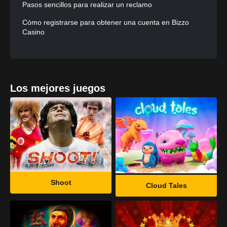
Pasos sencillos para realizar un reclamo
Cómo registrarse para obtener una cuenta en Bizzo
Casino
Información sobre usted mismo
Cómo obtener tus créditos de bonificación gratuitos
Cómo obtener tu bono: paso a paso
Los mejores juegos
Formas populares de depositar
Cuando un jugador reclama un bono sin depósito de
Bizzo Casino, naturalmente querrá saber con qué
rapidez puede recuperar sus ganancias
Requisitos y límites de las apuestas de bonificación
Descripción general del bono sin depósito de Bizzo
Shoot
Casino
Cloud Tales