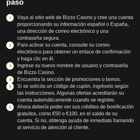
paso
Vaya al sitio web de Bizzo Casino y cree una cuenta
proporcionando su información español o España,
una dirección de correo electrónico y una
contraseña segura.
Para activar su cuenta, consulte su correo
electrónico para obtener un enlace de confirmación
y haga clic en él.
Ingrese su nuevo nombre de usuario y contraseña
de Bizzo Casino.
Encuentra la sección de promociones o bonos.
Si se solicita un código de cupón, ingréselo según
las instrucciones. Algunas ofertas acreditarán su
cuenta automáticamente cuando se registre.
Ahora debería poder ver sus créditos de bonificación
gratuitos, como €50 o €100, en el saldo de su
cuenta. Si no, obtenga ayuda de inmediato llamando
al servicio de atención al cliente.