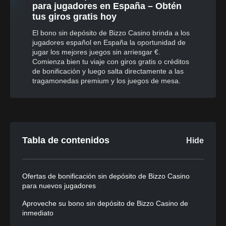
para jugadores en España – Obtén
tus giros gratis hoy
El bono sin depósito de Bizzo Casino brinda a los
jugadores español en España la oportunidad de
jugar los mejores juegos sin arriesgar €.
Comienza bien tu viaje con giros gratis o créditos
de bonificación y luego salta directamente a las
tragamonedas premium y los juegos de mesa.
Tabla de contenidos
Hide
Ofertas de bonificación sin depósito de Bizzo Casino
para nuevos jugadores
Aproveche su bono sin depósito de Bizzo Casino de
inmediato