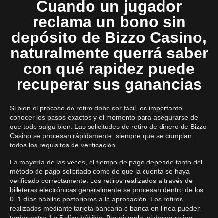
Cuando un jugador
reclama un bono sin
depósito de Bizzo Casino,
naturalmente querrá saber
con qué rapidez puede
recuperar sus ganancias
Si bien el proceso de retiro debe ser fácil, es importante
conocer los pasos exactos y el momento para asegurarse de
que todo salga bien. Las solicitudes de retiro de dinero de Bizzo
Casino se procesan rápidamente, siempre que se cumplan
todos los requisitos de verificación.
La mayoría de las veces, el tiempo de pago depende tanto del
método de pago solicitado como de que la cuenta se haya
verificado correctamente. Los retiros realizados a través de
billeteras electrónicas generalmente se procesan dentro de los
0–1 días hábiles posteriores a la aprobación. Los retiros
realizados mediante tarjeta bancaria o banca en línea pueden
tardar entre 1 y 5 días hábiles. Por ejemplo, si desea retirar