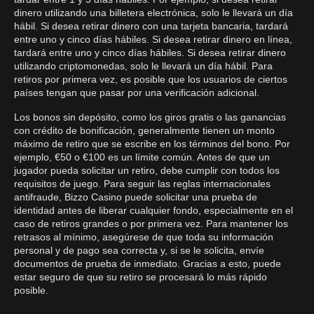
dinero utilizando una billetera electrónica, solo le llevará un día
hábil. Si desea retirar dinero con una tarjeta bancaria, tardará
entre uno y cinco días hábiles. Si desea retirar dinero en línea,
tardará entre uno y cinco días hábiles. Si desea retirar dinero
utilizando criptomonedas, solo le llevará un día hábil. Para
retiros por primera vez, es posible que los usuarios de ciertos
países tengan que pasar por una verificación adicional.
Los bonos sin depósito, como los giros gratis o las ganancias
con crédito de bonificación, generalmente tienen un monto
máximo de retiro que se escribe en los términos del bono. Por
ejemplo, €50 o €100 es un límite común. Antes de que un
jugador pueda solicitar un retiro, debe cumplir con todos los
requisitos de juego. Para seguir las reglas internacionales
antifraude, Bizzo Casino puede solicitar una prueba de
identidad antes de liberar cualquier fondo, especialmente en el
caso de retiros grandes o por primera vez. Para mantener los
retrasos al mínimo, asegúrese de que toda su información
personal y de pago sea correcta y, si se le solicita, envíe
documentos de prueba de inmediato. Gracias a esto, puede
estar seguro de que su retiro se procesará lo más rápido
posible.