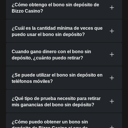
¿Cómo obtengo el bono sin depósito de
Bizzo Casino?
¿Cuál es la cantidad mínima de veces que
puedo usar el bono sin depósito?
Cuando gano dinero con el bono sin
depósito, ¿cuánto puedo retirar?
¿Se puede utilizar el bono sin depósito en
teléfonos móviles?
¿Qué tipo de prueba necesito para retirar
mis ganancias del bono sin depósito?
¿Cómo puedo obtener un bono sin