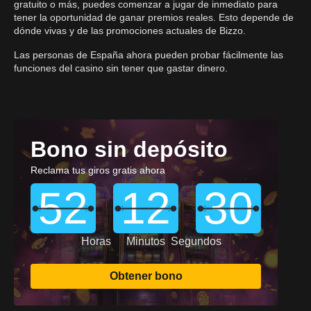
gratuito o más, puedes comenzar a jugar de inmediato para
tener la oportunidad de ganar premios reales. Esto depende de
dónde vivas y de las promociones actuales de Bizzo.
Las personas de España ahora pueden probar fácilmente las
funciones del casino sin tener que gastar dinero.
Bono sin depósito
Reclama tus giros gratis ahora
52
12
29
Horas
Minutos
Segundos
Obtener bono