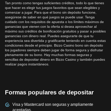
Tan pronto como tengas suficientes créditos, todo lo que tienes
que hacer es elegir tus juegos favoritos que sean elegibles y
comenzar a jugar. Para que el bono sin depósito funcione,
asegúrese de saber en qué juegos se puede usar. Tenga
cuidado con los requisitos de apuesta o los límites máximos de
ganancias que vienen con la oferta si desea aprovechar al
máximo sus créditos de bonificación gratuitos y pasar a posibles
ganancias con dinero real. Puedes asegurarte de que tu
experiencia sea divertida y gratificante teniendo en cuenta estas
condiciones desde el principio. Bizzo Casino bono sin depósito
los jugadores siempre deben jugar de forma segura y disfrutar
plenamente de su bono. Hay muchas formas seguras y
sencillas de depositar dinero en Bizzo Casino y también puedes
realizar pagos instantáneos.
Formas populares de depositar
Visa y Mastercard son seguras y ampliamente
aceptadas.