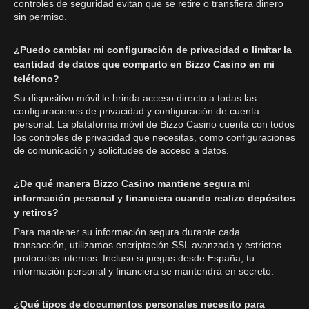
controles de seguridad evitan que se retire o transfiera dinero
sin permiso.
¿Puedo cambiar mi configuración de privacidad o limitar la
cantidad de datos que comparto en Bizzo Casino en mi
teléfono?
Su dispositivo móvil le brinda acceso directo a todas las
configuraciones de privacidad y configuración de cuenta
personal. La plataforma móvil de Bizzo Casino cuenta con todos
los controles de privacidad que necesitas, como configuraciones
de comunicación y solicitudes de acceso a datos.
¿De qué manera Bizzo Casino mantiene segura mi
información personal y financiera cuando realizo depósitos
y retiros?
Para mantener su información segura durante cada
transacción, utilizamos encriptación SSL avanzada y estrictos
protocolos internos. Incluso si juegas desde España, tu
información personal y financiera se mantendrá en secreto.
¿Qué tipos de documentos personales necesito para