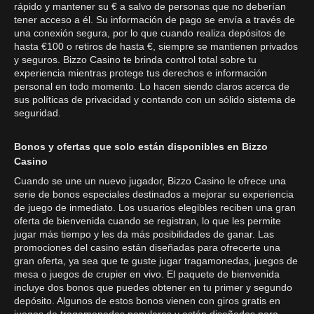
rápido y mantener su € a salvo de personas que no deberían
tener acceso a él. Su información de pago se envía a través de
una conexión segura, por lo que cuando realiza depósitos de
hasta €100 o retiros de hasta €, siempre se mantienen privados
y seguros. Bizzo Casino te brinda control total sobre tu
experiencia mientras protege tus derechos e información
personal en todo momento. Lo hacen siendo claros acerca de
sus políticas de privacidad y contando con un sólido sistema de
seguridad.
Bonos y ofertas que solo están disponibles en Bizzo
Casino
Cuando se une un nuevo jugador, Bizzo Casino le ofrece una
serie de bonos especiales destinados a mejorar su experiencia
de juego de inmediato. Los usuarios elegibles reciben una gran
oferta de bienvenida cuando se registran, lo que les permite
jugar más tiempo y les da más posibilidades de ganar. Las
promociones del casino están diseñadas para ofrecerte una
gran oferta, ya sea que te guste jugar tragamonedas, juegos de
mesa o juegos de crupier en vivo. El paquete de bienvenida
incluye dos bonos que puedes obtener en tu primer y segundo
depósito. Algunos de estos bonos vienen con giros gratis en