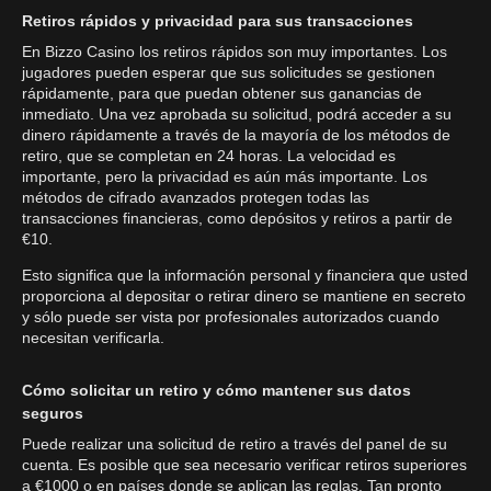
Retiros rápidos y privacidad para sus transacciones
En Bizzo Casino los retiros rápidos son muy importantes. Los
jugadores pueden esperar que sus solicitudes se gestionen
rápidamente, para que puedan obtener sus ganancias de
inmediato. Una vez aprobada su solicitud, podrá acceder a su
dinero rápidamente a través de la mayoría de los métodos de
retiro, que se completan en 24 horas. La velocidad es
importante, pero la privacidad es aún más importante. Los
métodos de cifrado avanzados protegen todas las
transacciones financieras, como depósitos y retiros a partir de
€10.
Esto significa que la información personal y financiera que usted
proporciona al depositar o retirar dinero se mantiene en secreto
y sólo puede ser vista por profesionales autorizados cuando
necesitan verificarla.
Cómo solicitar un retiro y cómo mantener sus datos
seguros
Puede realizar una solicitud de retiro a través del panel de su
cuenta. Es posible que sea necesario verificar retiros superiores
a €1000 o en países donde se aplican las reglas. Tan pronto