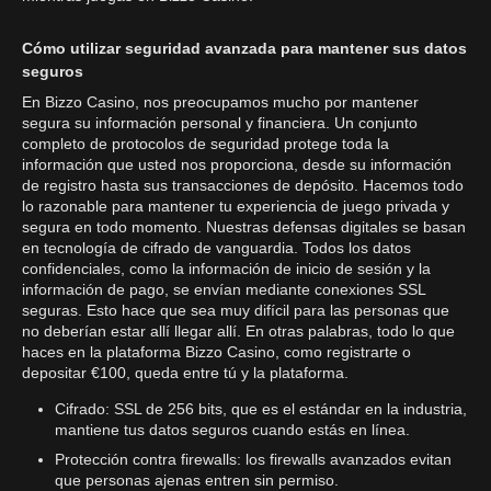
Cómo utilizar seguridad avanzada para mantener sus datos
seguros
En Bizzo Casino, nos preocupamos mucho por mantener
segura su información personal y financiera. Un conjunto
completo de protocolos de seguridad protege toda la
información que usted nos proporciona, desde su información
de registro hasta sus transacciones de depósito. Hacemos todo
lo razonable para mantener tu experiencia de juego privada y
segura en todo momento. Nuestras defensas digitales se basan
en tecnología de cifrado de vanguardia. Todos los datos
confidenciales, como la información de inicio de sesión y la
información de pago, se envían mediante conexiones SSL
seguras. Esto hace que sea muy difícil para las personas que
no deberían estar allí llegar allí. En otras palabras, todo lo que
haces en la plataforma Bizzo Casino, como registrarte o
depositar €100, queda entre tú y la plataforma.
Cifrado: SSL de 256 bits, que es el estándar en la industria,
mantiene tus datos seguros cuando estás en línea.
Protección contra firewalls: los firewalls avanzados evitan
que personas ajenas entren sin permiso.