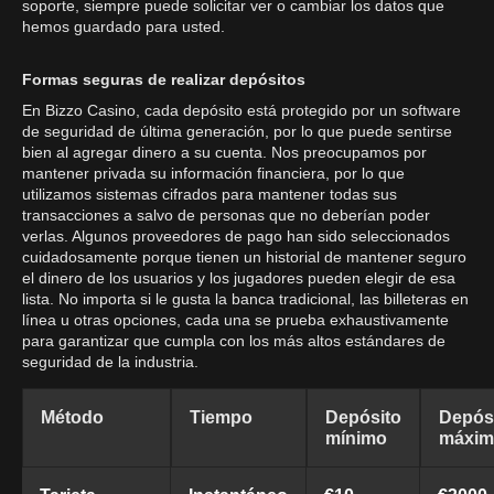
soporte, siempre puede solicitar ver o cambiar los datos que
hemos guardado para usted.
Formas seguras de realizar depósitos
En Bizzo Casino, cada depósito está protegido por un software
de seguridad de última generación, por lo que puede sentirse
bien al agregar dinero a su cuenta. Nos preocupamos por
mantener privada su información financiera, por lo que
utilizamos sistemas cifrados para mantener todas sus
transacciones a salvo de personas que no deberían poder
verlas. Algunos proveedores de pago han sido seleccionados
cuidadosamente porque tienen un historial de mantener seguro
el dinero de los usuarios y los jugadores pueden elegir de esa
lista. No importa si le gusta la banca tradicional, las billeteras en
línea u otras opciones, cada una se prueba exhaustivamente
para garantizar que cumpla con los más altos estándares de
seguridad de la industria.
Método
Tiempo
Depósito
Depós
mínimo
máxim