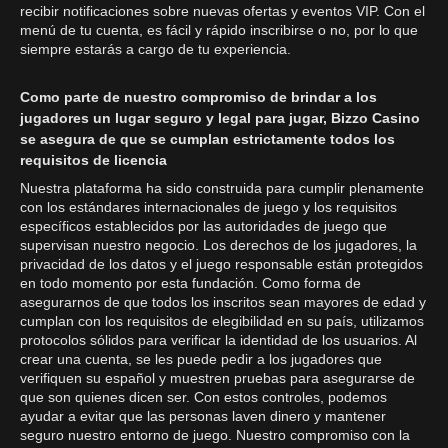
recibir notificaciones sobre nuevas ofertas y eventos VIP. Con el
menú de tu cuenta, es fácil y rápido inscribirse o no, por lo que
siempre estarás a cargo de tu experiencia.
Como parte de nuestro compromiso de brindar a los
jugadores un lugar seguro y legal para jugar, Bizzo Casino
se asegura de que se cumplan estrictamente todos los
requisitos de licencia
Nuestra plataforma ha sido construida para cumplir plenamente
con los estándares internacionales de juego y los requisitos
específicos establecidos por las autoridades de juego que
supervisan nuestro negocio. Los derechos de los jugadores, la
privacidad de los datos y el juego responsable están protegidos
en todo momento por esta fundación. Como forma de
asegurarnos de que todos los inscritos sean mayores de edad y
cumplan con los requisitos de elegibilidad en su país, utilizamos
protocolos sólidos para verificar la identidad de los usuarios. Al
crear una cuenta, se les puede pedir a los jugadores que
verifiquen su español y muestren pruebas para asegurarse de
que son quienes dicen ser. Con estos controles, podemos
ayudar a evitar que las personas laven dinero y mantener
seguro nuestro entorno de juego. Nuestro compromiso con la