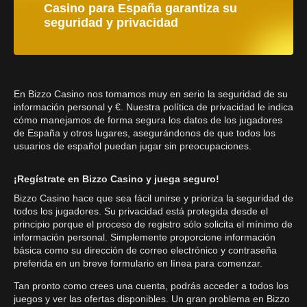
Casino para España garantiza su
seguridad y privacidad
En Bizzo Casino nos tomamos muy en serio la seguridad de su
información personal y €. Nuestra política de privacidad le indica
cómo manejamos de forma segura los datos de los jugadores
de España y otros lugares, asegurándonos de que todos los
usuarios de español puedan jugar sin preocupaciones.
¡Regístrate en Bizzo Casino y juega seguro!
Bizzo Casino hace que sea fácil unirse y prioriza la seguridad de
todos los jugadores. Su privacidad está protegida desde el
principio porque el proceso de registro sólo solicita el mínimo de
información personal. Simplemente proporcione información
básica como su dirección de correo electrónico y contraseña
preferida en un breve formulario en línea para comenzar.
Tan pronto como crees una cuenta, podrás acceder a todos los
juegos y ver las ofertas disponibles. Un gran problema en Bizzo