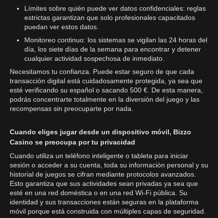
Límites sobre quién puede ver datos confidenciales: reglas
estrictas garantizan que solo profesionales capacitados
puedan ver estos datos.
Monitoreo continuo: los sistemas se vigilan las 24 horas del
día, los siete días de la semana para encontrar y detener
cualquier actividad sospechosa de inmediato.
Necesitamos tu confianza. Puede estar seguro de que cada
transacción digital está cuidadosamente protegida, ya sea que
esté verificando su español o sacando 500 €. De esta manera,
podrás concentrarte totalmente en la diversión del juego y las
recompensas sin preocuparte por nada.
Cuando eliges jugar desde un dispositivo móvil, Bizzo
Casino se preocupa por tu privacidad
Cuando utiliza un teléfono inteligente o tableta para iniciar
sesión o acceder a su cuenta, toda su información personal y su
historial de juegos se cifran mediante protocolos avanzados.
Esto garantiza que sus actividades sean privadas ya sea que
esté en una red doméstica o en una red Wi-Fi pública. Su
identidad y sus transacciones están seguras en la plataforma
móvil porque está construida con múltiples capas de seguridad.