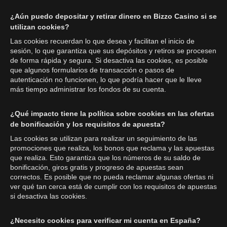
¿Aún puedo depositar y retirar dinero en Bizzo Casino si se
utilizan cookies?
Las cookies recuerdan lo que desea y facilitan el inicio de
sesión, lo que garantiza que sus depósitos y retiros se procesen
de forma rápida y segura. Si desactiva las cookies, es posible
que algunos formularios de transacción o pasos de
autenticación no funcionen, lo que podría hacer que le lleve
más tiempo administrar los fondos de su cuenta.
¿Qué impacto tiene la política sobre cookies en las ofertas
de bonificación y los requisitos de apuesta?
Las cookies se utilizan para realizar un seguimiento de las
promociones que realiza, los bonos que reclama y las apuestas
que realiza. Esto garantiza que los números de su saldo de
bonificación, giros gratis y progreso de apuestas sean
correctos. Es posible que no pueda reclamar algunas ofertas ni
ver qué tan cerca está de cumplir con los requisitos de apuestas
si desactiva las cookies.
¿Necesito cookies para verificar mi cuenta en España?