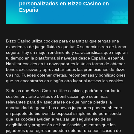
personalizados en Bizzo Casino en
España
Bizzo Casino utiliza cookies para garantizar que tengas una
experiencia de juego fluida y que tus € se administren de forma
segura. Hay un mejor rendimiento y características que mejoran
tu tiempo en la plataforma si navegas desde España, español.
Habilitar cookies en tu navegador es la única forma de obtener
bonos exclusivos y aprovechar todas las promociones de Bizzo
Casino. Puedes obtener ofertas, recompensas y bonificaciones
que no encontrarás en ningún otro lugar si activas las cookies.
Si dejas que Bizzo Casino utilice cookies, podrán recordar tu
sesión, enviarte alertas de bonificación que sean más
relevantes para ti y asegurarse de que nunca pierdas la
oportunidad de ganar. Los nuevos jugadores pueden obtener
un paquete de bienvenida especial simplemente permitiendo
que las cookies ayuden a realizar un seguimiento de su
elegibilidad y progresión de bonificación, mientras que los
jugadores que regresan pueden obtener una bonificación de