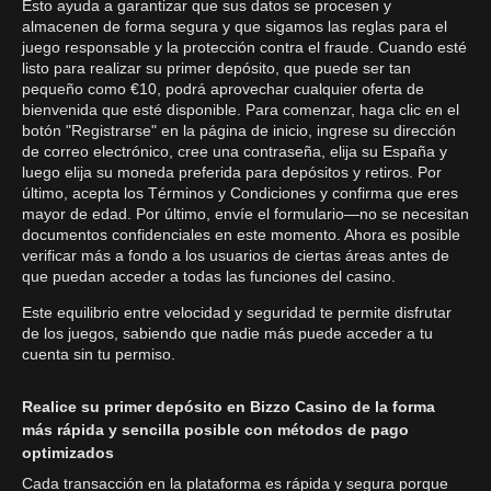
Esto ayuda a garantizar que sus datos se procesen y
almacenen de forma segura y que sigamos las reglas para el
juego responsable y la protección contra el fraude. Cuando esté
listo para realizar su primer depósito, que puede ser tan
pequeño como €10, podrá aprovechar cualquier oferta de
bienvenida que esté disponible. Para comenzar, haga clic en el
botón "Registrarse" en la página de inicio, ingrese su dirección
de correo electrónico, cree una contraseña, elija su España y
luego elija su moneda preferida para depósitos y retiros. Por
último, acepta los Términos y Condiciones y confirma que eres
mayor de edad. Por último, envíe el formulario—no se necesitan
documentos confidenciales en este momento. Ahora es posible
verificar más a fondo a los usuarios de ciertas áreas antes de
que puedan acceder a todas las funciones del casino.
Este equilibrio entre velocidad y seguridad te permite disfrutar
de los juegos, sabiendo que nadie más puede acceder a tu
cuenta sin tu permiso.
Realice su primer depósito en Bizzo Casino de la forma
más rápida y sencilla posible con métodos de pago
optimizados
Cada transacción en la plataforma es rápida y segura porque