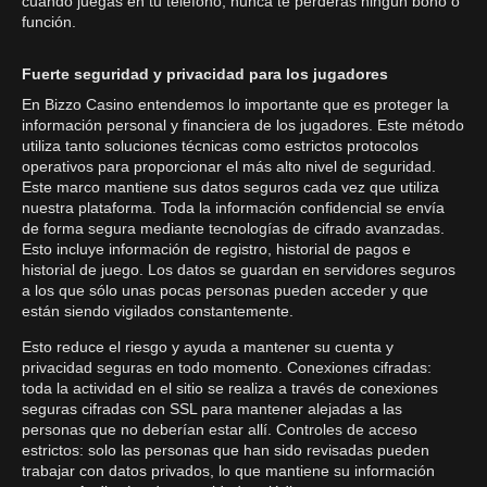
cuando juegas en tu teléfono, nunca te perderás ningún bono o
función.
Fuerte seguridad y privacidad para los jugadores
En Bizzo Casino entendemos lo importante que es proteger la
información personal y financiera de los jugadores. Este método
utiliza tanto soluciones técnicas como estrictos protocolos
operativos para proporcionar el más alto nivel de seguridad.
Este marco mantiene sus datos seguros cada vez que utiliza
nuestra plataforma. Toda la información confidencial se envía
de forma segura mediante tecnologías de cifrado avanzadas.
Esto incluye información de registro, historial de pagos e
historial de juego. Los datos se guardan en servidores seguros
a los que sólo unas pocas personas pueden acceder y que
están siendo vigilados constantemente.
Esto reduce el riesgo y ayuda a mantener su cuenta y
privacidad seguras en todo momento. Conexiones cifradas:
toda la actividad en el sitio se realiza a través de conexiones
seguras cifradas con SSL para mantener alejadas a las
personas que no deberían estar allí. Controles de acceso
estrictos: solo las personas que han sido revisadas pueden
trabajar con datos privados, lo que mantiene su información