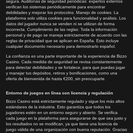
segura. Auditorías de seguridad periódicas: expertos externos
verifican los sistemas periódicamente para encontrar
debilidades y mejorar los protocolos. Manejo de cookies: La
plataforma solo utiliza cookies para funcionalidad y análisis. Los
datos del jugador nunca se venden ni se utilizan de forma
incorrecta. Cumplimiento de las reglas: Toda la información
personal y de pago se maneja estrictamente de acuerdo con las
reglas de privacidad que se aplican en España. Esto incluye
cualquier documento necesario para demostrarlo español.
La confianza es una parte importante de la experiencia de Bizzo
Casino. Cada medida de seguridad se revisa constantemente
para detectar debilidades y se fortalece, para que puedas jugar
y manejar tus depósitos, retiros y bonificaciones, como una
oferta de bienvenida de hasta €200, sin preocuparte.
Entorno de juegos en línea con licencia y regulación
Bizzo Casino está estrictamente regulado y sigue los más altos
estándares de la industria. Esto garantiza que todos los
jugadores estén en un entorno seguro y abierto. Se verifica
cada juego en la plataforma para asegurarse de que sea justo y
los resultados no se modifican, ya que tiene una licencia de
juego válida de una organización con buena reputación. Gracias