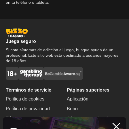
en tu teléfono o tableta.
Juega seguro
Si nota síntomas de adicción al juego, busque ayuda de un
profesional. Este sitio web está destinado a usuarios mayores
de 18 años.
Términos de servicio
Páginas superiores
Política de cookies
Aplicación
Política de privacidad
Bono
Términos y condiciones
Código promocional
Juego responsable
Bono sin depósito